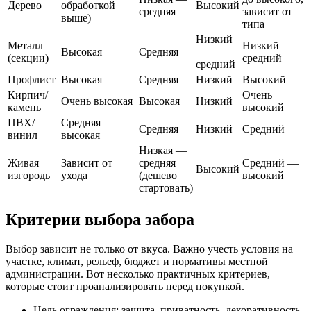
Дерево
обработкой
Высокий
средняя
зависит от
выше)
типа
Низкий
Металл
Низкий —
Высокая
Средняя
—
(секции)
средний
средний
Профлист
Высокая
Средняя
Низкий
Высокий
Кирпич/
Очень
Очень высокая
Высокая
Низкий
камень
высокий
ПВХ/
Средняя —
Средняя
Низкий
Средний
винил
высокая
Низкая —
Живая
Зависит от
средняя
Средний —
Высокий
изгородь
ухода
(дешево
высокий
стартовать)
Критерии выбора забора
Выбор зависит не только от вкуса. Важно учесть условия на
участке, климат, рельеф, бюджет и нормативы местной
администрации. Вот несколько практичных критериев,
которые стоит проанализировать перед покупкой.
Цель ограждения: защита, приватность, декоративность