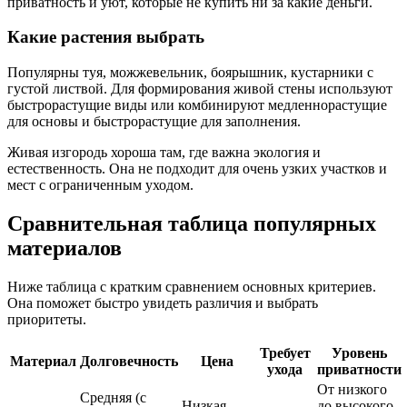
приватность и уют, которые не купить ни за какие деньги.
Какие растения выбрать
Популярны туя, можжевельник, боярышник, кустарники с
густой листвой. Для формирования живой стены используют
быстрорастущие виды или комбинируют медленнорастущие
для основы и быстрорастущие для заполнения.
Живая изгородь хороша там, где важна экология и
естественность. Она не подходит для очень узких участков и
мест с ограниченным уходом.
Сравнительная таблица популярных
материалов
Ниже таблица с кратким сравнением основных критериев.
Она поможет быстро увидеть различия и выбрать
приоритеты.
Требует
Уровень
Материал
Долговечность
Цена
ухода
приватности
От низкого
Средняя (с
Низкая —
до высокого,