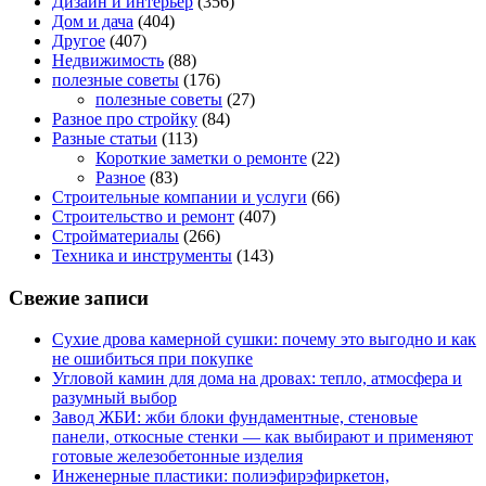
Дизайн и интерьер
(356)
Дом и дача
(404)
Другое
(407)
Недвижимость
(88)
полезные советы
(176)
полезные советы
(27)
Разное про стройку
(84)
Разные статьи
(113)
Короткие заметки о ремонте
(22)
Разное
(83)
Строительные компании и услуги
(66)
Строительство и ремонт
(407)
Стройматериалы
(266)
Техника и инструменты
(143)
Свежие записи
Сухие дрова камерной сушки: почему это выгодно и как
не ошибиться при покупке
Угловой камин для дома на дровах: тепло, атмосфера и
разумный выбор
Завод ЖБИ: жби блоки фундаментные, стеновые
панели, откосные стенки — как выбирают и применяют
готовые железобетонные изделия
Инженерные пластики: полиэфирэфиркетон,