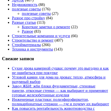
Другое
(407)
Недвижимость
(88)
полезные советы
(176)
полезные советы
(27)
Разное про стройку
(84)
Разные статьи
(113)
Короткие заметки о ремонте
(22)
Разное
(83)
Строительные компании и услуги
(66)
Строительство и ремонт
(407)
Стройматериалы
(266)
Техника и инструменты
(143)
Свежие записи
Сухие дрова камерной сушки: почему это выгодно и как
не ошибиться при покупке
Угловой камин для дома на дровах: тепло, атмосфера и
разумный выбор
Завод ЖБИ: жби блоки фундаментные, стеновые
панели, откосные стенки — как выбирают и применяют
готовые железобетонные изделия
Инженерные пластики: полиэфирэфиркетон,
поликарбонатные стержни — где и почему их выбирают
Как повысить рентабельность животноводства с