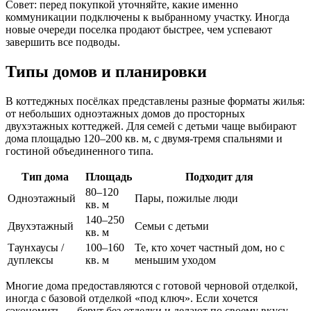
Совет: перед покупкой уточняйте, какие именно
коммуникации подключены к выбранному участку. Иногда
новые очереди поселка продают быстрее, чем успевают
завершить все подводы.
Типы домов и планировки
В коттеджных посёлках представлены разные форматы жилья:
от небольших одноэтажных домов до просторных
двухэтажных коттеджей. Для семей с детьми чаще выбирают
дома площадью 120–200 кв. м, с двумя-тремя спальнями и
гостиной объединенного типа.
Тип дома
Площадь
Подходит для
80–120
Одноэтажный
Пары, пожилые люди
кв. м
140–250
Двухэтажный
Семьи с детьми
кв. м
Таунхаусы /
100–160
Те, кто хочет частный дом, но с
дуплексы
кв. м
меньшим уходом
Многие дома предоставляются с готовой черновой отделкой,
иногда с базовой отделкой «под ключ». Если хочется
сэкономить — берут без отделки и делают по своему вкусу.