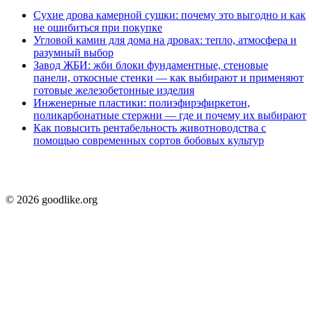
Сухие дрова камерной сушки: почему это выгодно и как
не ошибиться при покупке
Угловой камин для дома на дровах: тепло, атмосфера и
разумный выбор
Завод ЖБИ: жби блоки фундаментные, стеновые
панели, откосные стенки — как выбирают и применяют
готовые железобетонные изделия
Инженерные пластики: полиэфирэфиркетон,
поликарбонатные стержни — где и почему их выбирают
Как повысить рентабельность животноводства с
помощью современных сортов бобовых культур
© 2026 goodlike.org