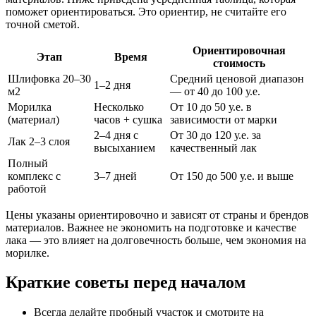
поможет ориентироваться. Это ориентир, не считайте его
точной сметой.
Ориентировочная
Этап
Время
стоимость
Шлифовка 20–30
Средний ценовой диапазон
1–2 дня
м2
— от 40 до 100 у.е.
Морилка
Несколько
От 10 до 50 у.е. в
(материал)
часов + сушка
зависимости от марки
2–4 дня с
От 30 до 120 у.е. за
Лак 2–3 слоя
высыханием
качественный лак
Полный
комплекс с
3–7 дней
От 150 до 500 у.е. и выше
работой
Цены указаны ориентировочно и зависят от страны и брендов
материалов. Важнее не экономить на подготовке и качестве
лака — это влияет на долговечность больше, чем экономия на
морилке.
Краткие советы перед началом
Всегда делайте пробный участок и смотрите на