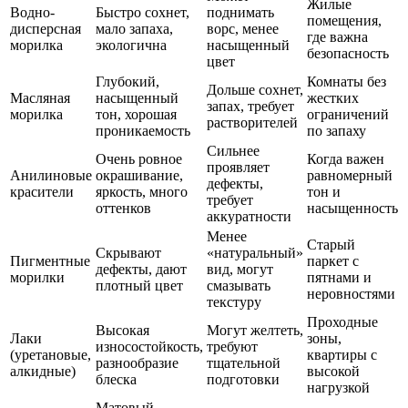
Жилые
Водно-
Быстро сохнет,
поднимать
помещения,
дисперсная
мало запаха,
ворс, менее
где важна
морилка
экологична
насыщенный
безопасность
цвет
Глубокий,
Комнаты без
Дольше сохнет,
Масляная
насыщенный
жестких
запах, требует
морилка
тон, хорошая
ограничений
растворителей
проникаемость
по запаху
Сильнее
Очень ровное
Когда важен
проявляет
Анилиновые
окрашивание,
равномерный
дефекты,
красители
яркость, много
тон и
требует
оттенков
насыщенность
аккуратности
Менее
Старый
Скрывают
«натуральный»
Пигментные
паркет с
дефекты, дают
вид, могут
морилки
пятнами и
плотный цвет
смазывать
неровностями
текстуру
Проходные
Высокая
Могут желтеть,
Лаки
зоны,
износостойкость,
требуют
(уретановые,
квартиры с
разнообразие
тщательной
алкидные)
высокой
блеска
подготовки
нагрузкой
Матовый