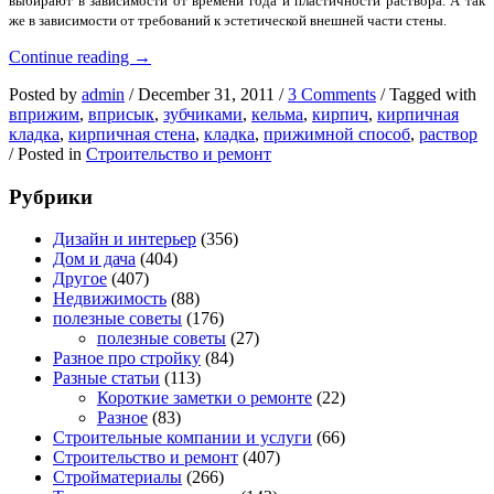
выбирают в зависимости от времени года и пластичности раствора. А так
же в зависимости от требований к эстетической внешней части стены.
Кладка
Continue reading
→
кирпича
Posted by
admin
/
December 31, 2011
/
3 Comments
/
Tagged with
вприжим
,
вприсык
,
зубчиками
,
кельма
,
кирпич
,
кирпичная
кладка
,
кирпичная стена
,
кладка
,
прижимной способ
,
раствор
/
Posted in
Строительство и ремонт
Рубрики
Дизайн и интерьер
(356)
Дом и дача
(404)
Другое
(407)
Недвижимость
(88)
полезные советы
(176)
полезные советы
(27)
Разное про стройку
(84)
Разные статьи
(113)
Короткие заметки о ремонте
(22)
Разное
(83)
Строительные компании и услуги
(66)
Строительство и ремонт
(407)
Стройматериалы
(266)