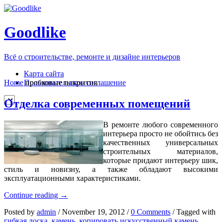
Goodlike
Всё о строительстве, ремонте и дизайне интерьеров
Карта сайта
Пользовательское соглашение
Home
пробковые покрытия
Отделка современных помещений
В ремонте любого современного
интерьера просто не обойтись без
качественных универсальных
строительных материалов,
которые придают интерьеру шик,
стиль и новизну, а также обладают высокими
эксплуатационными характеристиками.
Отделка
Continue reading
→
современных
Posted by
admin
/
November 19, 2012
/
0 Comments
/
Tagged with
помещений
гибкая доска
,
камень
,
копировать искусственный камень
,