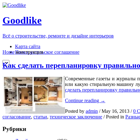
Goodlike
Всё о строительстве, ремонте и дизайне интерьеров
Карта сайта
Пользовательское соглашение
Home
конструкция
Как сделать перепланировку правильн
Современные газеты и журналы п
или какую стиральную машину лу
сделать перепланировку правильн
Как
Continue reading
→
сделать
Posted by
admin
/
May 16, 2013
/
0 
перепланировку
согласование
,
статьи
,
техническое заключение
/
Posted in
Разные
правильно?
Рубрики