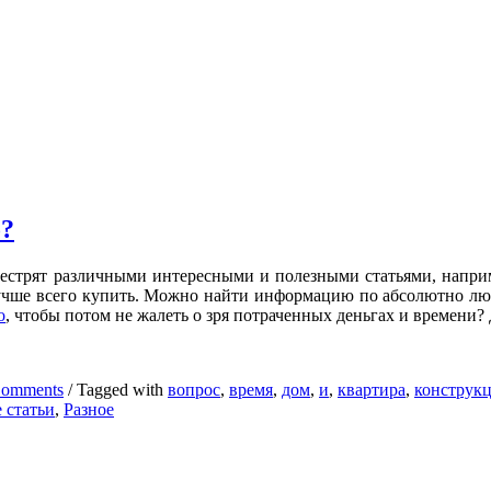
о?
естрят различными интересными и полезными статьями, напри
чше всего купить. Можно найти информацию по абсолютно люб
о
, чтобы потом не жалеть о зря потраченных деньгах и времени? 
Comments
/
Tagged with
вопрос
,
время
,
дом
,
и
,
квартира
,
конструк
 статьи
,
Разное