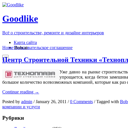
Goodlike
Всё о строительстве, ремонте и дизайне интерьеров
Карта сайта
Пользовательское соглашение
Home
Bobcat
Центр Строительной Техники «Технопл
Уже давно на рынке строительств
упрощается, когда бетон замешив
большое количество всевозможных компаний, которые как раз 
Центр
Continue reading
→
Строительной
Posted by
admin
/
January 26, 2011
/
0 Comments
/
Tagged with
Bob
Техники
компании и услуги
«Техноплаза»
Рубрики