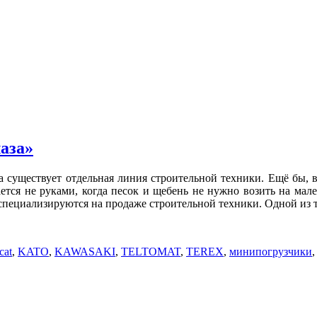
аза»
а существует отдельная линия строительной техники. Ещё бы, в
ается не руками, когда песок и щебень не нужно возить на ма
специализируются на продаже строительной техники. Одной из 
cat
,
KATO
,
KAWASAKI
,
TELTOMAT
,
TEREX
,
минипогрузчики
,