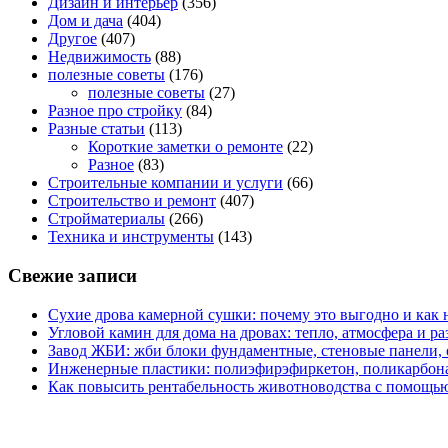
Дизайн и интерьер
(356)
Дом и дача
(404)
Другое
(407)
Недвижимость
(88)
полезные советы
(176)
полезные советы
(27)
Разное про стройку
(84)
Разные статьи
(113)
Короткие заметки о ремонте
(22)
Разное
(83)
Строительные компании и услуги
(66)
Строительство и ремонт
(407)
Стройматериалы
(266)
Техника и инструменты
(143)
Свежие записи
Сухие дрова камерной сушки: почему это выгодно и как 
Угловой камин для дома на дровах: тепло, атмосфера и 
Завод ЖБИ: жби блоки фундаментные, стеновые панели,
Инженерные пластики: полиэфирэфиркетон, поликарбон
Как повысить рентабельность животноводства с помощью