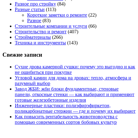
Разное про стройку
(84)
Разные статьи
(113)
Короткие заметки о ремонте
(22)
Разное
(83)
Строительные компании и услуги
(66)
Строительство и ремонт
(407)
Стройматериалы
(266)
Техника и инструменты
(143)
Свежие записи
Сухие дрова камерной сушки: почему это выгодно и как
не ошибиться при покупке
Угловой камин для дома на дровах: тепло, атмосфера и
разумный выбор
Завод ЖБИ: жби блоки фундаментные, стеновые
панели, откосные стенки — как выбирают и применяют
готовые железобетонные изделия
Инженерные пластики: полиэфирэфиркетон,
поликарбонатные стержни — где и почему их выбирают
Как повысить рентабельность животноводства с
помощью современных сортов бобовых культур