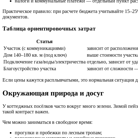
налоги и коммунальные платежи — отдельный пункт расх
Практическое правило: при расчете бюджета учитывайте 15–2
документов.
Таблица ориентировочных затрат
Статья
Участок (с коммуникациями)
зависит от расположени
Дом 140–180 кв. м (под ключ)
выше стоимости участка
Подключение газа/воды/электричества
отдельно, зависит от у
Благоустройство участка
зависит от сложности 
Если цены кажутся расплывчатыми, это нормальная ситуация дл
Окружающая природа и досуг
У коттеджных посёлков часто вокруг много зелени. Зимой пе
такой контраст важен.
Чем можно заниматься в свободное время:
прогулки и пробежки по лесным тропам;