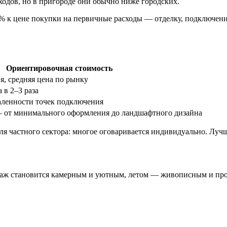
одов, но в пригороде они обычно ниже городских.
5% к цене покупки на первичные расходы — отделку, подключен
Ориентировочная стоимость
я, средняя цена по рынку
 в 2–3 раза
даленности точек подключения
— от минимального оформления до ландшафтного дизайна
я частного сектора: многое оговаривается индивидуально. Лучш
йзаж становится камерным и уютным, летом — живописным и про