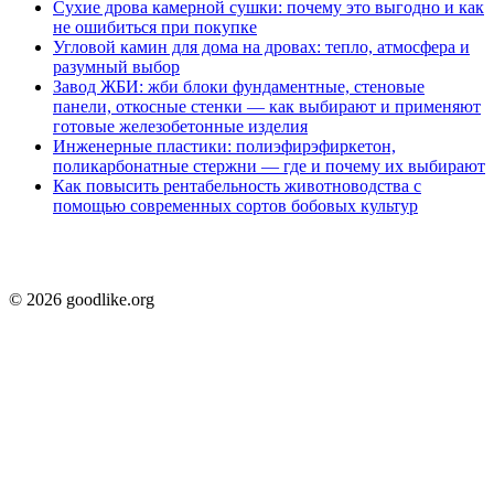
Сухие дрова камерной сушки: почему это выгодно и как
не ошибиться при покупке
Угловой камин для дома на дровах: тепло, атмосфера и
разумный выбор
Завод ЖБИ: жби блоки фундаментные, стеновые
панели, откосные стенки — как выбирают и применяют
готовые железобетонные изделия
Инженерные пластики: полиэфирэфиркетон,
поликарбонатные стержни — где и почему их выбирают
Как повысить рентабельность животноводства с
помощью современных сортов бобовых культур
© 2026 goodlike.org