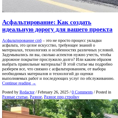
Асфальтирование: Как создать
идеальную дорогу для вашего проекта
Асфальтирование спб
– это не просто процесс укладки
асфальта, это целое искусство, требующее знаний о
материалах, технологиях и особенностях различных условий.
Задумывались ли вы, сколько аспектов нужно учесть, чтобы
дорожное покрытие прослужило долго? Или каким образом
выбрать правильные материалы? В этой статье мы подробно
разберем все, что связано с асфальтированием, от выбора
необходимых материалов и технологий до оценки
выполняемых работ и последующих услуг по обслуживанию.
Асфальтирование:
Continue reading
→
Как
Posted by
Redactor
/
February 26, 2025
/
0 Comments
/
Posted in
создать
Разные статьи
,
Разное
,
Разное про стройку
идеальную
дорогу
для
вашего
проекта