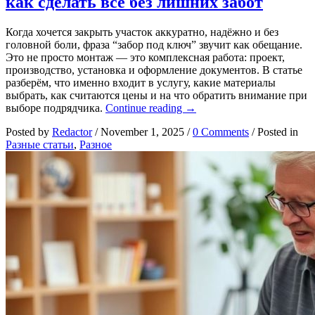
как сделать всё без лишних забот
Когда хочется закрыть участок аккуратно, надёжно и без
головной боли, фраза “забор под ключ” звучит как обещание.
Это не просто монтаж — это комплексная работа: проект,
производство, установка и оформление документов. В статье
разберём, что именно входит в услугу, какие материалы
выбрать, как считаются цены и на что обратить внимание при
Забор
выборе подрядчика.
Continue reading
→
под
Posted by
Redactor
/
November 1, 2025
/
0 Comments
/
Posted in
ключ:
Разные статьи
,
Разное
от
идеи
до
ворот
—
как
сделать
всё
без
лишних
забот