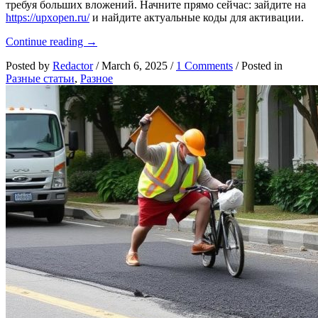
без
требуя больших вложений. Начните прямо сейчас: зайдите на
лишних
https://upxopen.ru/
и найдите актуальные коды для активации.
забот
Up
Continue reading
→
X
Posted by
Redactor
/
March 6, 2025
/
1 Comments
/
Posted in
промокод:
Разные статьи
,
Разное
открываем
новые
возможности
для
игры