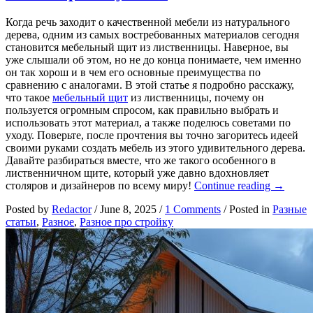
Когда речь заходит о качественной мебели из натурального
дерева, одним из самых востребованных материалов сегодня
становится мебельный щит из лиственницы. Наверное, вы
уже слышали об этом, но не до конца понимаете, чем именно
он так хорош и в чем его основные преимущества по
сравнению с аналогами. В этой статье я подробно расскажу,
что такое
мебельный щит
из лиственницы, почему он
пользуется огромным спросом, как правильно выбрать и
использовать этот материал, а также поделюсь советами по
уходу. Поверьте, после прочтения вы точно загоритесь идеей
своими руками создать мебель из этого удивительного дерева.
Давайте разбираться вместе, что же такого особенного в
лиственничном щите, который уже давно вдохновляет
Мебель
столяров и дизайнеров по всему миру!
Continue reading
→
щит
Posted by
Redactor
/
June 8, 2025
/
1 Comments
/
Posted in
Разные
из
статьи
,
Разное
,
Разное про стройку
листвен
почему
он
завоевы
популяр
и
как
выбрать