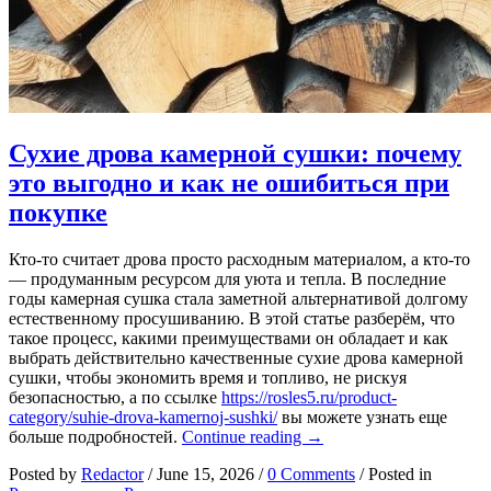
Сухие дрова камерной сушки: почему
это выгодно и как не ошибиться при
покупке
Кто-то считает дрова просто расходным материалом, а кто-то
— продуманным ресурсом для уюта и тепла. В последние
годы камерная сушка стала заметной альтернативой долгому
естественному просушиванию. В этой статье разберём, что
такое процесс, какими преимуществами он обладает и как
выбрать действительно качественные сухие дрова камерной
сушки, чтобы экономить время и топливо, не рискуя
безопасностью, а по ссылке
https://rosles5.ru/product-
category/suhie-drova-kamernoj-sushki/
вы можете узнать еще
Сухие
больше подробностей.
Continue reading
→
дрова
Posted by
Redactor
/
June 15, 2026
/
0 Comments
/
Posted in
камерной