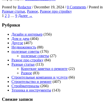
из
Posted by
Redactor
/
December 19, 2024
/
0 Comments
/
Posted in
евроштакетника:
Разные статьи
,
Разное
,
Разное про стройку
почему
1
2
3
…
9
Далее →
они
становятся
Рубрики
всё
более
популярными?
Дизайн и интерьер
(356)
Дом и дача
(404)
Другое
(407)
Недвижимость
(88)
полезные советы
(176)
полезные советы
(27)
Разное про стройку
(84)
Разные статьи
(113)
Короткие заметки о ремонте
(22)
Разное
(83)
Строительные компании и услуги
(66)
Строительство и ремонт
(407)
Стройматериалы
(266)
Техника и инструменты
(143)
Свежие записи