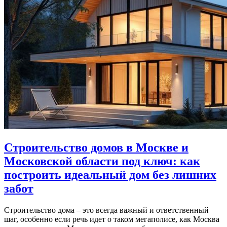
лучший
Строительство домов в Москве и
Московской области под ключ: как
построить идеальный дом без лишних
забот
Строительство дома – это всегда важный и ответственный
шаг, особенно если речь идет о таком мегаполисе, как Москва