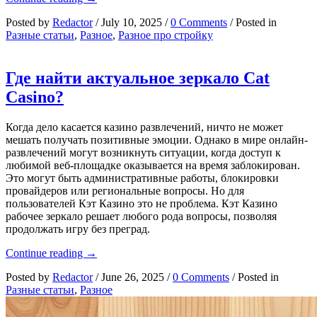
после
Posted by
Redactor
/
July 10, 2025
/
0 Comments
/
Posted in
инсульта:
Разные статьи
,
Разное
,
Разное про стройку
как
вернуть
качество
жизни
Где найти актуальное зеркало Cat
шаг
Casino?
за
шагом
Когда дело касается казино развлечений, ничто не может
мешать получать позитивные эмоции. Однако в мире онлайн-
развлечений могут возникнуть ситуации, когда доступ к
любимой веб-площадке оказывается на время заблокирован.
Это могут быть административные работы, блокировки
провайдеров или региональные вопросы. Но для
пользователей Кэт Казино это не проблема. Кэт Казино
рабочее зеркало решает любого рода вопросы, позволяя
продолжать игру без преград.
Где
Continue reading
→
найти
Posted by
Redactor
/
June 26, 2025
/
0 Comments
/
Posted in
актуальное
Разные статьи
,
Разное
зеркало
Cat
Casino?