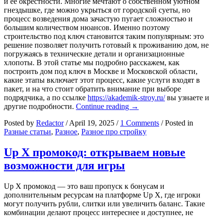
и ее окрестности. Многие мечтают о собственном уютном
гнездышке, где можно укрыться от городской суеты, но
процесс возведения дома зачастую пугает сложностью и
большим количеством нюансов. Именно поэтому
строительство под ключ становится таким популярным: это
решение позволяет получить готовый к проживанию дом, не
погружаясь в технические детали и организационные
хлопоты. В этой статье мы подробно расскажем, как
построить дом под ключ в Москве и Московской области,
какие этапы включает этот процесс, какие услуги входят в
пакет, и на что стоит обратить внимание при выборе
подрядчика, а по ссылке
https://akademik-stroy.ru/
вы узнаете и
Строительство
другие подробности.
Continue reading
→
домов
Posted by
Redactor
/
April 19, 2025
/
1 Comments
/
Posted in
в
Разные статьи
,
Разное
,
Разное про стройку
Москве
и
Московской
Up X промокод: открываем новые
области
возможности для игры
под
ключ:
как
Up X промокод — это ваш пропуск к бонусам и
построить
дополнительным ресурсам на платформе Up X, где игроки
идеальный
могут получить рубли, слитки или увеличить баланс. Такие
дом
комбинации делают процесс интереснее и доступнее, не