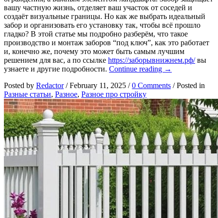
вашу частную жизнь, отделяет ваш участок от соседей и
создаёт визуальные границы. Но как же выбрать идеальный
забор и организовать его установку так, чтобы всё прошло
гладко? В этой статье мы подробно разберём, что такое
производство и монтаж заборов “под ключ”, как это работает
и, конечно же, почему это может быть самым лучшим
решением для вас, а по ссылке
https://заборывнижнем.рф/
вы
Почему
узнаете и другие подробности.
Continue reading
→
Заборы
Posted by
Redactor
/
February 11, 2025
/
0 Comments
/
Posted in
“Под
Разные статьи
,
Разное
,
Разное про стройку
Ключ”
—
это
лучше,
чем
вы
думаете