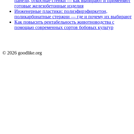
панели, откосные стенки — как выбирают и применяют
готовые железобетонные изделия
Инженерные пластики: полиэфирэфиркетон,
поликарбонатные стержни — где и почему их выбирают
Как повысить рентабельность животноводства с
помощью современных сортов бобовых культур
© 2026 goodlike.org