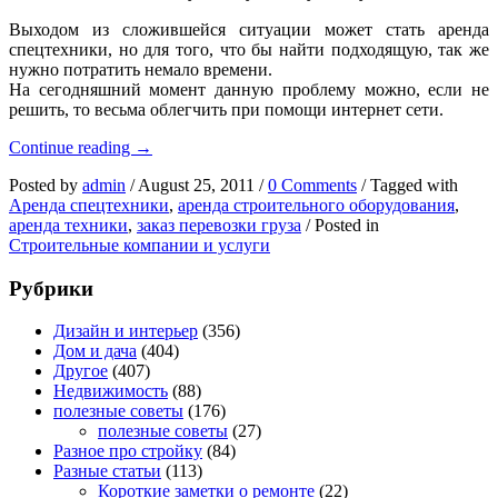
Выходом из сложившейся ситуации может стать аренда
спецтехники, но для того, что бы найти подходящую, так же
нужно потратить немало времени.
На сегодняшний момент данную проблему можно, если не
решить, то весьма облегчить при помощи интернет сети.
«Перевозка
Continue reading
→
24»:
Posted by
admin
/
August 25, 2011
/
0 Comments
/
Tagged with
аренда
Аренда спецтехники
,
аренда строительного оборудования
,
спецтехники
аренда техники
,
заказ перевозки груза
/
Posted in
через
Строительные компании и услуги
интернет
Рубрики
Дизайн и интерьер
(356)
Дом и дача
(404)
Другое
(407)
Недвижимость
(88)
полезные советы
(176)
полезные советы
(27)
Разное про стройку
(84)
Разные статьи
(113)
Короткие заметки о ремонте
(22)