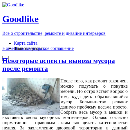
Goodlike
Всё о строительстве, ремонте и дизайне интерьеров
Карта сайта
Пользовательское соглашение
Home
Вывоз мусора
Некоторые аспекты вывоза мусора
после ремонта
После того, как ремонт закончен,
можно подумать о покупке
мебели. Но остро встает вопрос о
том, куда деть образовавшийся
мусор. Большинство решают
данную проблему весьма просто.
Собрать весь мусор в мешки и
выставить около мусорных контейнеров. Однако согласно
нормативно – правовым актам так делать категорически
нельзя. За захламление дворовой территории в данный