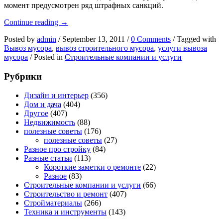
момент предусмотрен ряд штрафных санкций.
Некоторые
Continue reading
→
аспекты
Posted by
admin
/
September 13, 2011
/
0 Comments
/
Tagged with
вывоза
Вывоз мусора
,
вывоз строительного мусора
,
услуги вывоза
мусора
мусора
/
Posted in
Строительные компании и услуги
после
ремонта
Рубрики
Дизайн и интерьер
(356)
Дом и дача
(404)
Другое
(407)
Недвижимость
(88)
полезные советы
(176)
полезные советы
(27)
Разное про стройку
(84)
Разные статьи
(113)
Короткие заметки о ремонте
(22)
Разное
(83)
Строительные компании и услуги
(66)
Строительство и ремонт
(407)
Стройматериалы
(266)
Техника и инструменты
(143)