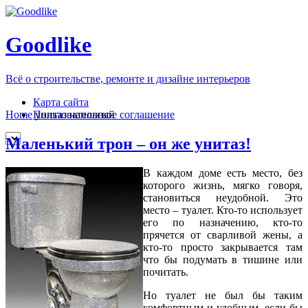
Goodlike
Всё о строительстве, ремонте и дизайне интерьеров
Карта сайта
Пользовательское соглашение
Home
унитаз наполняй
Маленький трон – он же унитаз!
В каждом доме есть место, без
которого жизнь, мягко говоря,
становиться неудобной. Это
место – туалет. Кто-то использует
его по назначению, кто-то
прячется от сварливой жены, а
кто-то просто закрывается там
что бы подумать в тишине или
почитать.
Но туалет не был бы таким
комфортным и удобным, если бы