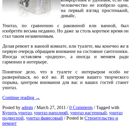
человечество не изобрело один,
на первый взгляд простенький,
дивайс.
Унитаз, по сравнению с раковиной или ванной, был
изобретён весьма недавно. Но даже за столь короткое время он
стал таким незаменимым.
Делая ремонт в ванной комнате, или туалете, мы конечно же в
первую очередь обращаем внимание на состояние сантехники.
Иногда оставляем «родную», а иногда и меняем ради
гармонии в интерьере.
Понятное дело, что в туалете с интерьером особо не
развернёшься, но всё же. И центром вашего творческого
порыва, центром внимания для вас и ваших гостей станет
унитаз.
Маленький
Continue reading
→
трон
Posted by
admin
/
March 27, 2011
/
0 Comments
/
Tagged with
–
Купить унитаз
,
унитаз наполняй
,
унитаз настенный
,
унитаз
он
подвесной
,
унитаз фаянсовый
/
Posted in
Строительство и
же
ремонт
унитаз!