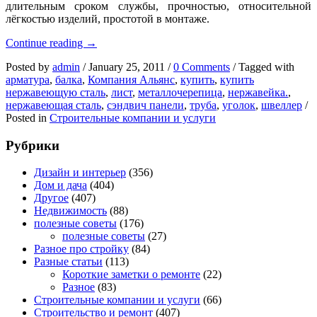
длительным сроком службы, прочностью, относительной
лёгкостью изделий, простотой
в монтаже.
Компания
Continue reading
→
Альянс
Posted by
admin
/
January 25, 2011
/
0 Comments
/
Tagged with
–
арматура
,
балка
,
Компания Альянс
,
купить
,
купить
поставщик
нержавеющую сталь
,
лист
,
металлочерепица
,
нержавейка.
,
нержавеющей
нержавеющая сталь
,
сэндвич панели
,
труба
,
уголок
,
швеллер
/
стали
Posted in
Строительные компании и услуги
Рубрики
Дизайн и интерьер
(356)
Дом и дача
(404)
Другое
(407)
Недвижимость
(88)
полезные советы
(176)
полезные советы
(27)
Разное про стройку
(84)
Разные статьи
(113)
Короткие заметки о ремонте
(22)
Разное
(83)
Строительные компании и услуги
(66)
Строительство и ремонт
(407)