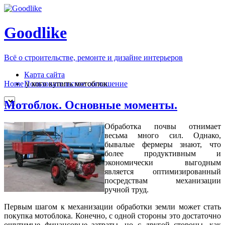
Goodlike
Всё о строительстве, ремонте и дизайне интерьеров
Карта сайта
Пользовательское соглашение
Home
у кого купить мотоблок
Мотоблок. Основные моменты.
Обработка почвы отнимает
весьма много сил. Однако,
бывалые фермеры знают, что
более продуктивным и
экономически выгодным
является оптимизированный
посредствам механизации
ручной труд.
Первым шагом к механизации обработки земли может стать
покупка мотоблока. Конечно, с одной стороны это достаточно
ощутимые финансовые затраты, но с другой стороны, как