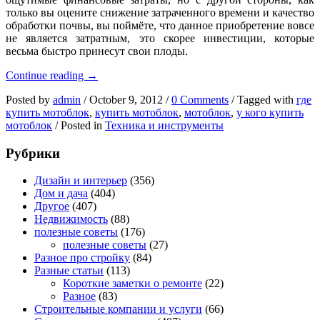
только вы оцените снижение затраченного времени и качество
обработки почвы, вы поймёте, что данное приобретение вовсе
не является затратным, это скорее инвестиции, которые
весьма быстро принесут свои плоды.
Мотоблок.
Continue reading
→
Основные
Posted by
admin
/
October 9, 2012
/
0 Comments
/
Tagged with
где
моменты.
купить мотоблок
,
купить мотоблок
,
мотоблок
,
у кого купить
мотоблок
/
Posted in
Техника и инструменты
Рубрики
Дизайн и интерьер
(356)
Дом и дача
(404)
Другое
(407)
Недвижимость
(88)
полезные советы
(176)
полезные советы
(27)
Разное про стройку
(84)
Разные статьи
(113)
Короткие заметки о ремонте
(22)
Разное
(83)
Строительные компании и услуги
(66)