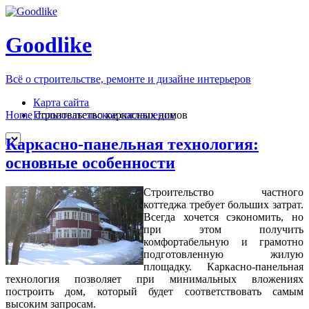
Goodlike
Всё о строительстве, ремонте и дизайне интерьеров
Карта сайта
Пользовательское соглашение
Home
строительство каркасных домов
Каркасно-панельная технология:
основные особенности
Строительство частного
коттеджа требует больших затрат.
Всегда хочется сэкономить, но
при этом получить
комфортабельную и грамотно
подготовленную жилую
площадку. Каркасно-панельная
технология позволяет при минимальных вложениях
построить дом, который будет соответствовать самым
высоким запросам.