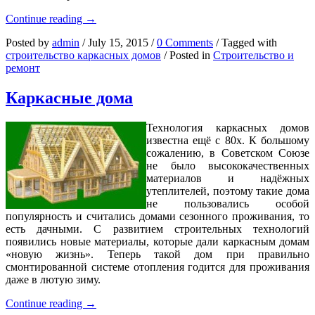
Каркасно-
Continue reading
→
панельная
Posted by
admin
/
July 15, 2015
/
0 Comments
/
Tagged with
технология:
строительство каркасных домов
/
Posted in
Строительство и
основные
ремонт
особенности
Каркасные дома
Технология каркасных домов
известна ещё с 80х. К большому
сожалению, в Советском Союзе
не было высококачественных
материалов и надёжных
утеплителей, поэтому такие дома
не пользовались особой
популярность и считались домами сезонного проживания, то
есть дачными. С развитием строительных технологий
появились новые материалы, которые дали каркасным домам
«новую жизнь». Теперь такой дом при правильно
смонтированной системе отопления годится для проживания
даже в лютую зиму.
Каркасные
Continue reading
→