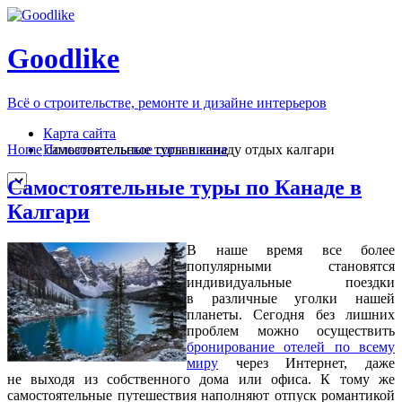
Goodlike
Всё о строительстве, ремонте и дизайне интерьеров
Карта сайта
Пользовательское соглашение
Home
самостоятельные туры в канаду отдых калгари
Самостоятельные туры по Канаде в
Калгари
В наше время все более
популярными становятся
индивидуальные поездки
в различные уголки нашей
планеты. Сегодня без лишних
проблем можно осуществить
бронирование отелей по всему
миру
через Интернет, даже
не выходя из собственного дома или офиса. К тому же
самостоятельные путешествия наполняют отпуск романтикой