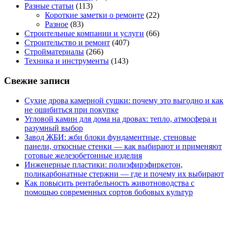
Разные статьи
(113)
Короткие заметки о ремонте
(22)
Разное
(83)
Строительные компании и услуги
(66)
Строительство и ремонт
(407)
Стройматериалы
(266)
Техника и инструменты
(143)
Свежие записи
Сухие дрова камерной сушки: почему это выгодно и как
не ошибиться при покупке
Угловой камин для дома на дровах: тепло, атмосфера и
разумный выбор
Завод ЖБИ: жби блоки фундаментные, стеновые
панели, откосные стенки — как выбирают и применяют
готовые железобетонные изделия
Инженерные пластики: полиэфирэфиркетон,
поликарбонатные стержни — где и почему их выбирают
Как повысить рентабельность животноводства с
помощью современных сортов бобовых культур