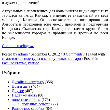
и духом приключений.
Актуальным направлением для большинства индивидуальных
туристов является Канада, а именно ее знаменитый на весь
мор город Калгари. Он располагается на юге провинции
Альбрета в переходной зоне между прериями и предгорьями
Канадских Скалистых гор. Калгари считается крупнейшим
по численности городом в провинции и третьим во всей
Канаде.
Самостоятельные
Continue reading
→
туры
Posted by
admin
/
September 6, 2012
/
0 Comments
/
Tagged with
по
самостоятельные туры в канаду отдых калгари
/
Posted in
Канаде
Разные статьи
,
Разное
в
Калгари
Рубрики
Дизайн и интерьер
(356)
Дом и дача
(404)
Другое
(407)
Недвижимость
(88)
полезные советы
(176)
полезные советы
(27)
Разное про стройку
(84)