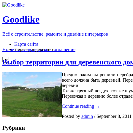
Goodlike
Всё о строительстве, ремонте и дизайне интерьеров
Карта сайта
Пользовательское соглашение
Home
переезд в деревню
Выбор территории для деревенского до
Предположим вы решили перебратьс
всего должна быть деревней. Перее
деревни.
Тот же грязный воздух, тот же шу
Переезжая в деревню более отдалё
Выбор
Continue reading
→
территории
Posted by
admin
/
September 8, 2011
для
деревенского
Рубрики
дома