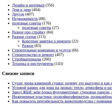
Дизайн и интерьер
(356)
Дом и дача
(404)
Другое
(407)
Недвижимость
(88)
полезные советы
(176)
полезные советы
(27)
Разное про стройку
(84)
Разные статьи
(113)
Короткие заметки о ремонте
(22)
Разное
(83)
Строительные компании и услуги
(66)
Строительство и ремонт
(407)
Стройматериалы
(266)
Техника и инструменты
(143)
Свежие записи
Сухие дрова камерной сушки: почему это выгодно и как 
Угловой камин для дома на дровах: тепло, атмосфера и 
Завод ЖБИ: жби блоки фундаментные, стеновые панели,
Инженерные пластики: полиэфирэфиркетон, поликарбон
Как повысить рентабельность животноводства с помощью