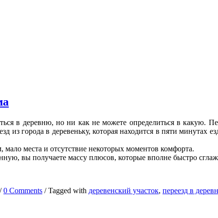
ма
я в деревню, но ни как не можете определиться в какую. Перво
зд из города в деревеньку, которая находится в пяти минутах езд
м, мало места и отсутствие некоторых моментов комфорта.
нную, вы получаете массу плюсов, которые вполне быстро сглажи
/
0 Comments
/
Tagged with
деревенский участок
,
переезд в дерев