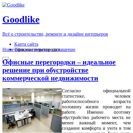
Goodlike
Всё о строительстве, ремонте и дизайне интерьеров
Карта сайта
Пользовательское соглашение
Home
офисные перегородки
Офисные перегородки – идеальное
решение при обустройстве
коммерческой недвижимости
Согласно официальной
статистике, человек
работоспособного возраста
половину жизни проводит на
работе. Именно поэтому
обустройство рабочего места не
менее важный момент, чем
создание комфорта и уюта в том