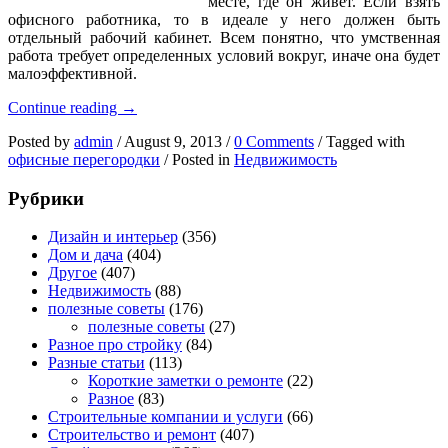
месте, где он живет.
Если взять
офисного работника, то в идеале у него должен быть
отдельный рабочий кабинет. Всем понятно, что умственная
работа требует определенных условий вокруг, иначе она будет
малоэффективной.
Офисные
Continue reading
→
перегородки
Posted by
admin
/
August 9, 2013
/
0 Comments
/
Tagged with
–
офисные перегородки
/
Posted in
Недвижимость
идеальное
решение
Рубрики
при
обустройстве
коммерческой
Дизайн и интерьер
(356)
недвижимости
Дом и дача
(404)
Другое
(407)
Недвижимость
(88)
полезные советы
(176)
полезные советы
(27)
Разное про стройку
(84)
Разные статьи
(113)
Короткие заметки о ремонте
(22)
Разное
(83)
Строительные компании и услуги
(66)
Строительство и ремонт
(407)