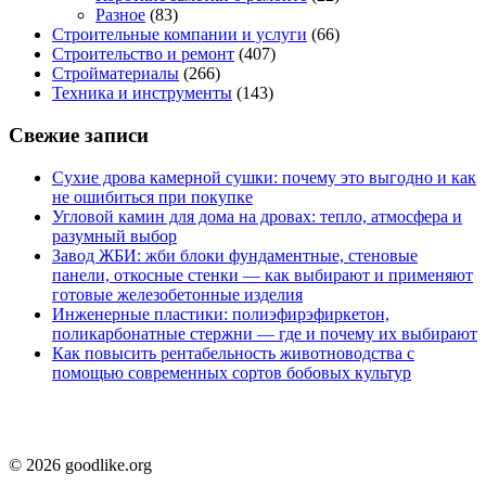
Разное
(83)
Строительные компании и услуги
(66)
Строительство и ремонт
(407)
Стройматериалы
(266)
Техника и инструменты
(143)
Свежие записи
Сухие дрова камерной сушки: почему это выгодно и как
не ошибиться при покупке
Угловой камин для дома на дровах: тепло, атмосфера и
разумный выбор
Завод ЖБИ: жби блоки фундаментные, стеновые
панели, откосные стенки — как выбирают и применяют
готовые железобетонные изделия
Инженерные пластики: полиэфирэфиркетон,
поликарбонатные стержни — где и почему их выбирают
Как повысить рентабельность животноводства с
помощью современных сортов бобовых культур
© 2026 goodlike.org