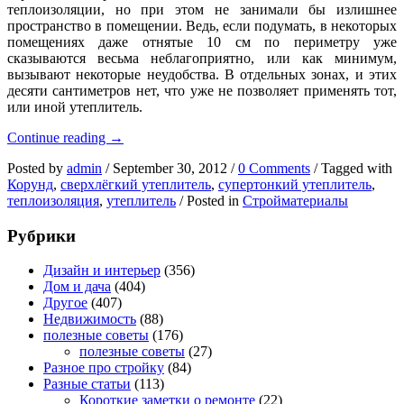
теплоизоляции, но при этом не занимали бы излишнее
пространство в помещении. Ведь, если подумать, в некоторых
помещениях даже отнятые 10 см по периметру уже
сказываются весьма неблагоприятно, или как минимум,
вызывают некоторые неудобства. В отдельных зонах, и этих
десяти сантиметров нет, что уже не позволяет применять тот,
или иной утеплитель.
Жидкий
Continue reading
→
сверхтонкий
Posted by
admin
/
September 30, 2012
/
0 Comments
/
Tagged with
утеплитель
Корунд
,
сверхлёгкий утеплитель
,
супертонкий утеплитель
,
Корунд
теплоизоляция
,
утеплитель
/
Posted in
Стройматериалы
Рубрики
Дизайн и интерьер
(356)
Дом и дача
(404)
Другое
(407)
Недвижимость
(88)
полезные советы
(176)
полезные советы
(27)
Разное про стройку
(84)
Разные статьи
(113)
Короткие заметки о ремонте
(22)