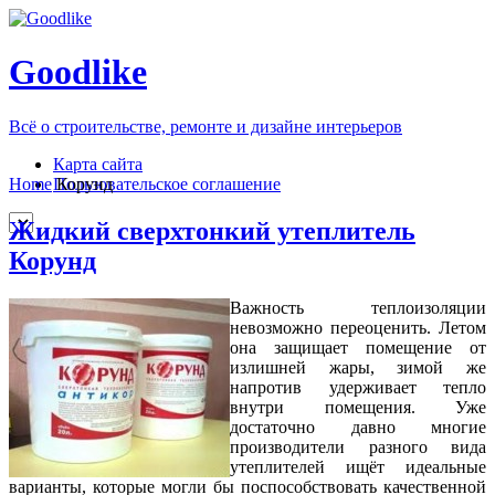
Goodlike
Всё о строительстве, ремонте и дизайне интерьеров
Карта сайта
Пользовательское соглашение
Home
Корунд
Жидкий сверхтонкий утеплитель
Корунд
Важность теплоизоляции
невозможно переоценить. Летом
она защищает помещение от
излишней жары, зимой же
напротив удерживает тепло
внутри помещения. Уже
достаточно давно многие
производители разного вида
утеплителей ищёт идеальные
варианты, которые могли бы поспособствовать качественной