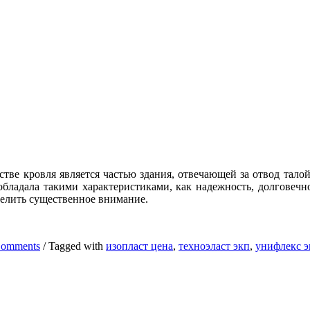
стве кровля является частью здания, отвечающей за отвод тал
обладала такими характеристиками, как надежность, долговечн
делить существенное внимание.
Comments
/
Tagged with
изопласт цена
,
техноэласт экп
,
унифлекс 