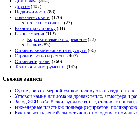
Дом и дача
(404)
Другое
(407)
Недвижимость
(88)
полезные советы
(176)
полезные советы
(27)
Разное про стройку
(84)
Разные статьи
(113)
Короткие заметки о ремонте
(22)
Разное
(83)
Строительные компании и услуги
(66)
Строительство и ремонт
(407)
Стройматериалы
(266)
Техника и инструменты
(143)
Свежие записи
Сухие дрова камерной сушки: почему это выгодно и как 
Угловой камин для дома на дровах: тепло, атмосфера и 
Завод ЖБИ: жби блоки фундаментные, стеновые панели,
Инженерные пластики: полиэфирэфиркетон, поликарбон
Как повысить рентабельность животноводства с помощью