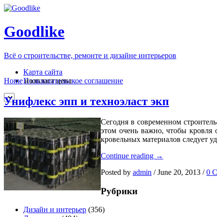
Goodlike
Всё о строительстве, ремонте и дизайне интерьеров
Карта сайта
Пользовательское соглашение
Home
изопласт цена
Унифлекс эпп и техноэласт экп
Сегодня в современном строитель
этом очень важно, чтобы кровля 
кровельных материалов следует у
Унифлекс
Continue reading
→
эпп
Posted by
admin
/
June 20, 2013
/
0 
и
техноэласт
Рубрики
экп
Дизайн и интерьер
(356)