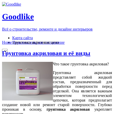
Goodlike
Всё о строительстве, ремонте и дизайне интерьеров
Карта сайта
Пользовательское соглашение
Home
грунтовка акриловая цена
Грунтовка акриловая и её виды
Что такое грунтовка акриловая?
Грунтовка акриловая
представляет собой жидкий
состав, предназначенный для
обработки поверхности перед
отделкой. Она является важным
элементом технологической
цепочки, которая предполагает
создание новой или ремонт старой поверхности. Глубоко
проникая в основу,
грунтовка акриловая
укрепляет
поверхность.