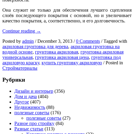
Она служит не только для обеспечения лучшего сцепления
слоёв последующего покрытия с основой, но и увеличивает
качество покрытия, а, соответственно, и его долговечность.
Грунтовка
Continue reading
→
акриловая
Posted by
admin
/
December 3, 2013
/
0 Comments
/
Tagged with
и
акриловая грунтовка для дерева
,
акриловая грунтовка на
её
водной основе
,
грунтовка акриловая
,
грунтовка акриловая
виды
универсальная
,
грунтовка акриловая цена
,
грунтовка под
акриловую краску
,
купить грунтовку акриловую
/
Posted in
Стройматериалы
Рубрики
Дизайн и интерьер
(356)
Дом и дача
(404)
Другое
(407)
Недвижимость
(88)
полезные советы
(176)
полезные советы
(27)
Разное про стройку
(84)
Разные статьи
(113)