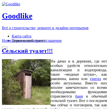
Goodlike
Всё о строительстве, ремонте и дизайне интерьеров
Карта сайта
Пользовательское соглашение
Home
деревенский туалет
Сельский туалет!!!
На дачах и в деревнях, где нет
особых удобств относительно
канализации и водопровода,
такие «модные штуки», как
раковина, ванна или
унитаз
не
особо актуальны. Вместо них
вполне замечательно со всеми
необходимыми функциями
справляются
баня
и обычный
сельский туалет. Вот о последнем
мы сейчас и поговорим, так как