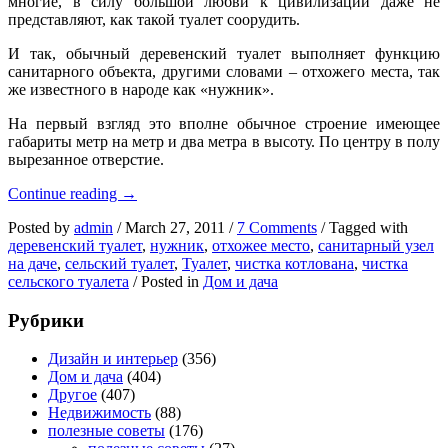
многие, в силу большой любви к цивилизации даже не
представляют, как такой туалет соорудить.
И так, обычный деревенский туалет выполняет функцию
санитарного объекта, другими словами – отхожего места, так
же известного в народе как «нужник».
На первый взгляд это вполне обычное строение имеющее
габариты метр на метр и два метра в высоту. По центру в полу
вырезанное отверстие.
Сельский
Continue reading
→
туалет!!!
Posted by
admin
/
March 27, 2011
/
7 Comments
/
Tagged with
деревенский туалет
,
нужник
,
отхожее место
,
санитарный узел
на даче
,
сельский туалет
,
Туалет
,
чистка котлована
,
чистка
сельского туалета
/
Posted in
Дом и дача
Рубрики
Дизайн и интерьер
(356)
Дом и дача
(404)
Другое
(407)
Недвижимость
(88)
полезные советы
(176)