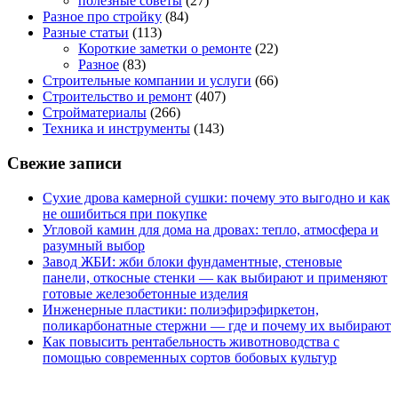
полезные советы
(27)
Разное про стройку
(84)
Разные статьи
(113)
Короткие заметки о ремонте
(22)
Разное
(83)
Строительные компании и услуги
(66)
Строительство и ремонт
(407)
Стройматериалы
(266)
Техника и инструменты
(143)
Свежие записи
Сухие дрова камерной сушки: почему это выгодно и как
не ошибиться при покупке
Угловой камин для дома на дровах: тепло, атмосфера и
разумный выбор
Завод ЖБИ: жби блоки фундаментные, стеновые
панели, откосные стенки — как выбирают и применяют
готовые железобетонные изделия
Инженерные пластики: полиэфирэфиркетон,
поликарбонатные стержни — где и почему их выбирают
Как повысить рентабельность животноводства с
помощью современных сортов бобовых культур