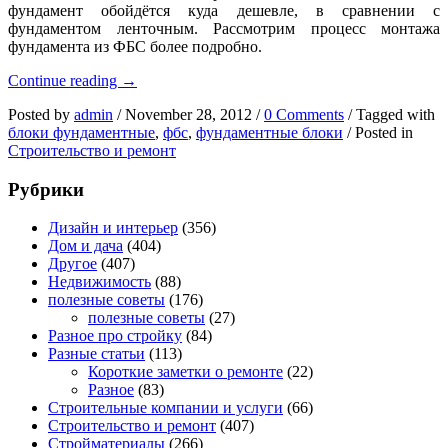
фундамент обойдётся куда дешевле, в сравнении с
фундаментом ленточным. Рассмотрим процесс монтажа
фундамента из ФБС более подробно.
Технология
Continue reading
→
возведения
Posted by
admin
/
November 28, 2012
/
0 Comments
/
Tagged with
фундамента
блоки фундаментные
,
фбс
,
фундаментные блоки
/
Posted in
из
Строительство и ремонт
ФБС
Рубрики
Дизайн и интерьер
(356)
Дом и дача
(404)
Другое
(407)
Недвижимость
(88)
полезные советы
(176)
полезные советы
(27)
Разное про стройку
(84)
Разные статьи
(113)
Короткие заметки о ремонте
(22)
Разное
(83)
Строительные компании и услуги
(66)
Строительство и ремонт
(407)
Стройматериалы
(266)