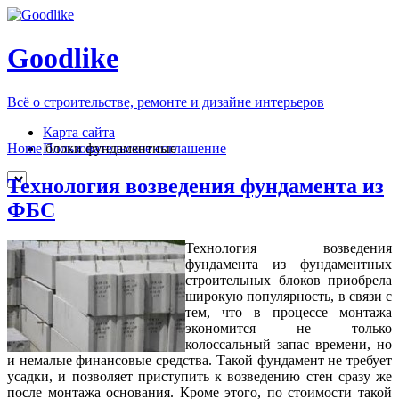
Goodlike
Всё о строительстве, ремонте и дизайне интерьеров
Карта сайта
Пользовательское соглашение
Home
блоки фундаментные
Технология возведения фундамента из
ФБС
Технология возведения
фундамента из фундаментных
строительных блоков приобрела
широкую популярность, в связи с
тем, что в процессе монтажа
экономится не только
колоссальный запас времени, но
и немалые финансовые средства. Такой фундамент не требует
усадки, и позволяет приступить к возведению стен сразу же
после монтажа основания. Кроме этого, по стоимости такой