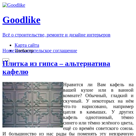
Goodlike
Всё о строительстве, ремонте и дизайне интерьеров
Карта сайта
Пользовательское соглашение
Home
алебастр
Плитка из гипса – альтернатива
кафелю
Нравится ли Вам кафель на
вашей кухне или в ванной
комнате? Обычный, гладкий и
скучный. У некоторых на нём
что-то нарисовано, например
цапля в камышах. У других
кафель однотонный, тёмно
синего или тёмно зелёного цвета,
ещё со времён советского союза.
И большинство из нас рады бы поменять эту невзрачную