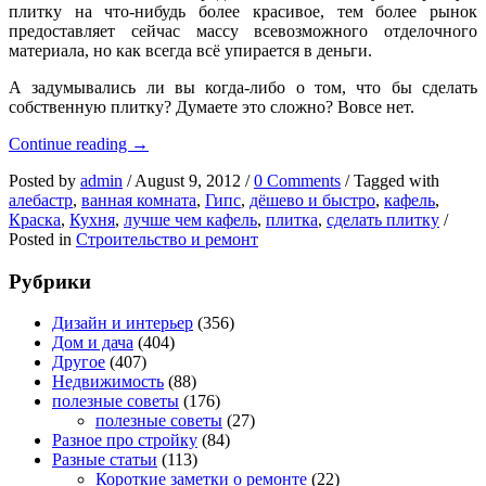
плитку на что-нибудь более красивое, тем более рынок
предоставляет сейчас массу всевозможного отделочного
материала, но как всегда всё упирается в деньги.
А задумывались ли вы когда-либо о том, что бы сделать
собственную плитку? Думаете это сложно? Вовсе нет.
Плитка
Continue reading
→
из
Posted by
admin
/
August 9, 2012
/
0 Comments
/
Tagged with
гипса
алебастр
,
ванная комната
,
Гипс
,
дёшево и быстро
,
кафель
,
–
Краска
,
Кухня
,
лучше чем кафель
,
плитка
,
сделать плитку
/
альтернатива
Posted in
Строительство и ремонт
кафелю
Рубрики
Дизайн и интерьер
(356)
Дом и дача
(404)
Другое
(407)
Недвижимость
(88)
полезные советы
(176)
полезные советы
(27)
Разное про стройку
(84)
Разные статьи
(113)
Короткие заметки о ремонте
(22)