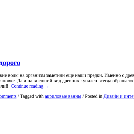
дорого
твие воды на организм заметили еще наши предки. Именно с др
новке. Да и на внешний вид древних купален всегда обращалось
Акриловые
елий.
Continue reading
→
ванны
omments
/
Tagged with
акриловые ванны
/
Posted in
Дизайн и инте
–
стильно,
удобно,
недорого