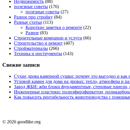
Недвижимость
(88)
полезные советы
(176)
полезные советы
(27)
Разное про стройку
(84)
Разные статьи
(113)
Короткие заметки о ремонте
(22)
Разное
(83)
Строительные компании и услуги
(66)
Строительство и ремонт
(407)
Стройматериалы
(266)
Техника и инструменты
(143)
Свежие записи
Сухие дрова камерной сушки: почему это выгодно и как 
Угловой камин для дома на дровах: тепло, атмосфера и 
Завод ЖБИ: жби блоки фундаментные, стеновые панели,
Инженерные пластики: полиэфирэфиркетон, поликарбон
Как повысить рентабельность животноводства с помощью
© 2026 goodlike.org