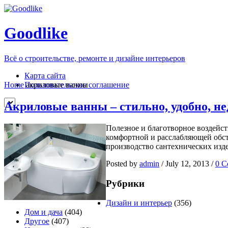
Goodlike
Всё о строительстве, ремонте и дизайне интерьеров
Карта сайта
Пользовательское соглашение
Home
акриловые ванны
Акриловые ванны – стильно, удобно, не
Полезное и благотворное воздейс
комфортной и расслабляющей обста
производство сантехнических изд
Posted by
admin
/
July 12, 2013
/
0 C
Рубрики
Дизайн и интерьер
(356)
Дом и дача
(404)
Другое
(407)