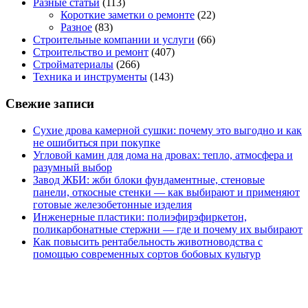
Разные статьи
(113)
Короткие заметки о ремонте
(22)
Разное
(83)
Строительные компании и услуги
(66)
Строительство и ремонт
(407)
Стройматериалы
(266)
Техника и инструменты
(143)
Свежие записи
Сухие дрова камерной сушки: почему это выгодно и как
не ошибиться при покупке
Угловой камин для дома на дровах: тепло, атмосфера и
разумный выбор
Завод ЖБИ: жби блоки фундаментные, стеновые
панели, откосные стенки — как выбирают и применяют
готовые железобетонные изделия
Инженерные пластики: полиэфирэфиркетон,
поликарбонатные стержни — где и почему их выбирают
Как повысить рентабельность животноводства с
помощью современных сортов бобовых культур