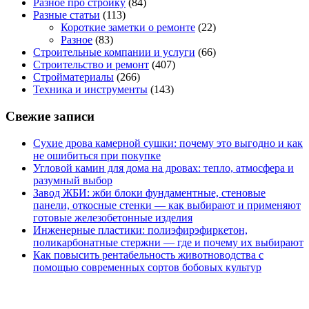
Разное про стройку
(84)
Разные статьи
(113)
Короткие заметки о ремонте
(22)
Разное
(83)
Строительные компании и услуги
(66)
Строительство и ремонт
(407)
Стройматериалы
(266)
Техника и инструменты
(143)
Свежие записи
Сухие дрова камерной сушки: почему это выгодно и как
не ошибиться при покупке
Угловой камин для дома на дровах: тепло, атмосфера и
разумный выбор
Завод ЖБИ: жби блоки фундаментные, стеновые
панели, откосные стенки — как выбирают и применяют
готовые железобетонные изделия
Инженерные пластики: полиэфирэфиркетон,
поликарбонатные стержни — где и почему их выбирают
Как повысить рентабельность животноводства с
помощью современных сортов бобовых культур