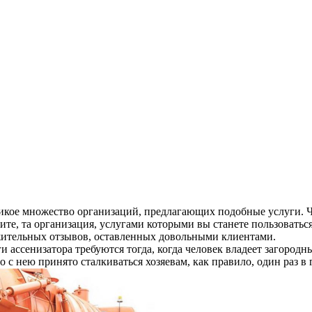
ликое множество организаций, предлагающих подобные услуги. Ч
ите, та организация, услугами которыми вы станете пользоватьс
ительных отзывов, оставленных довольными клиентами.
ги ассенизатора требуются тогда, когда человек владеет загородны
о с нею принято сталкиваться хозяевам, как правило, один раз в 