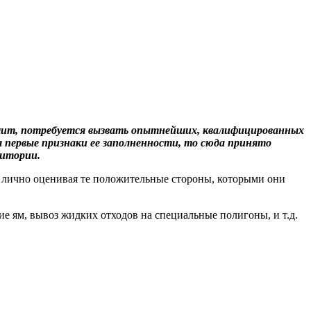
ачит, потребуется вызвать опытнейших, квалифицированных
яя первые признаки ее заполненности, то сюда принято
ритории.
а, лично оценивая те положительные стороны, которыми они
ие ям, вывоз жидких отходов на специальные полигоны, и т.д.