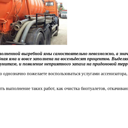
полненной выгребной ямы самостоятельно невозможно, а зн
ебная яма и вовсе заполнена на восемьдесят процентов. Выдел
, унитазе, и появление неприятного запаха на придомовой тер
то однозначно пожелаете воспользоваться услугами ассенизатор
ть выполнение таких работ, как очистка биотуалетов, откачиван