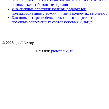
панели, откосные стенки — как выбирают и применяют
готовые железобетонные изделия
Инженерные пластики: полиэфирэфиркетон,
поликарбонатные стержни — где и почему их выбирают
Как повысить рентабельность животноводства с
помощью современных сортов бобовых культур
© 2026 goodlike.org
Ссылки:
protechniky.ru