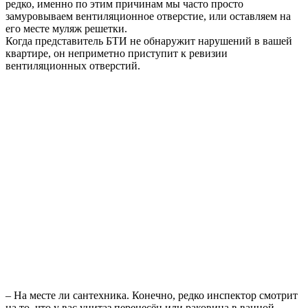
редко, именно по этим причинам мы часто просто
замуровываем вентиляционное отверстие, или оставляем на
его месте муляж решетки.
Когда представитель БТИ не обнаружит нарушений в вашей
квартире, он неприметно приступит к ревизии
вентиляционных отверстий.
– На месте ли сантехника. Конечно, редко инспектор смотрит
на то, что у вас унитаз перенесён или раковина в ванной