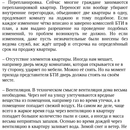
– Перепланировка. Сейчас многие граждане занимаются
перепланировкой квартир. Переносят или вообще убирают
внутренние перегородки, объединяют две квартиры в одну,
продлевают комнату на лоджию и тому подобное. Если
каждое изменение чётко вписано и заверено комиссией БТИ в
план, а вам выдано разрешение на проведение подобных
изменений, то проблем возникнуть не должно. Но если
изменения, даже пусть незначительные были внесены без
ведома служб, вас ждёт штраф и отсрочка на определённый
срок на продажу квартиры.
– Отсутствие элементов квартиры. Иногда нам мешает,
например дверь между комнатами, которая открывается не в
ту сторону, ударяет по мебели. Можно её снять. Но на момент
прихода представителя БТИ дверь должна стоять на своём
месте.
– Вентиляция. В техническом смысле вентиляция дома весьма
необходима. Через неё на улицу улетучиваются вредные
вещества из помещения, например газ во время утечки, а в
помещение попадает свежий воздух. На самом же деле, чаще
всего в жаркое время года через вентиляцию в квартиру
попадает большое количество пыли и сажи, а иногда и масса
весьма неприятных запахов. Осенью во время дождей через
вентиляцию в квартиру заливает вода. Зимой снег и ветер. Не