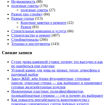
Недвижимость
(88)
полезные советы
(176)
полезные советы
(27)
Разное про стройку
(84)
Разные статьи
(113)
Короткие заметки о ремонте
(22)
Разное
(83)
Строительные компании и услуги
(66)
Строительство и ремонт
(407)
Стройматериалы
(266)
Техника и инструменты
(143)
Свежие записи
Сухие дрова камерной сушки: почему это выгодно и как
не ошибиться при покупке
Угловой камин для дома на дровах: тепло, атмосфера и
разумный выбор
Завод ЖБИ: жби блоки фундаментные, стеновые
панели, откосные стенки — как выбирают и применяют
готовые железобетонные изделия
Инженерные пластики: полиэфирэфиркетон,
поликарбонатные стержни — где и почему их выбирают
Как повысить рентабельность животноводства с
помощью современных сортов бобовых культур