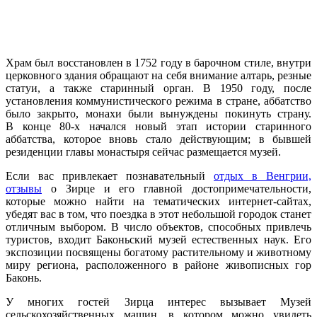
Храм был восстановлен в 1752 году в барочном стиле, внутри
церковного здания обращают на себя внимание алтарь, резные
статуи, а также старинный орган. В 1950 году, после
установления коммунистического режима в стране, аббатство
было закрыто, монахи были вынуждены покинуть страну.
В конце 80-х начался новый этап истории старинного
аббатства, которое вновь стало действующим; в бывшей
резиденции главы монастыря сейчас размещается музей.
Если вас привлекает познавательный
отдых в Венгрии,
отзывы
о Зирце и его главной достопримечательности,
которые можно найти на тематических интернет-сайтах,
убедят вас в том, что поездка в этот небольшой городок станет
отличным выбором. В число объектов, способных привлечь
туристов, входит Баконьский музей естественных наук. Его
экспозиции посвящены богатому растительному и животному
миру региона, расположенного в районе живописных гор
Баконь.
У многих гостей Зирца интерес вызывает Музей
сельскохозяйственных машин, в котором можно увидеть