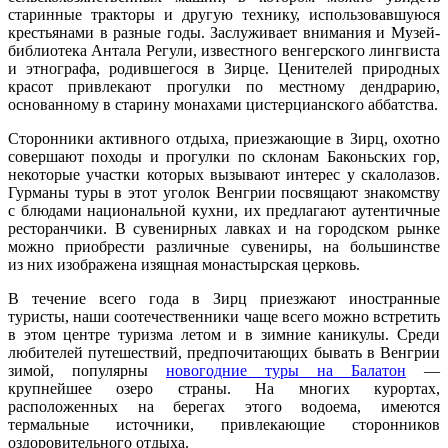
старинные тракторы и другую технику, использовавшуюся
крестьянами в разные годы. Заслуживает внимания и Музей-
библиотека Антала Регули, известного венгерского лингвиста
и этнографа, родившегося в Зирце. Ценителей природных
красот привлекают прогулки по местному дендрарию,
основанному в старину монахами цистерцианского аббатства.
Сторонники активного отдыха, приезжающие в Зирц, охотно
совершают походы и прогулки по склонам Баконьских гор,
некоторые участки которых вызывают интерес у скалолазов.
Гурманы туры в этот уголок Венгрии посвящают знакомству
с блюдами национальной кухни, их предлагают аутентичные
ресторанчики. В сувенирных лавках и на городском рынке
можно приобрести различные сувениры, на большинстве
из них изображена изящная монастырская церковь.
В течение всего года в Зирц приезжают иностранные
туристы, наши соотечественники чаще всего можно встретить
в этом центре туризма летом и в зимние каникулы. Среди
любителей путешествий, предпочитающих бывать в Венгрии
зимой, популярны
новогодние туры на Балатон
—
крупнейшее озеро страны. На многих курортах,
расположенных на берегах этого водоема, имеются
термальные источники, привлекающие сторонников
оздоровительного отдыха.