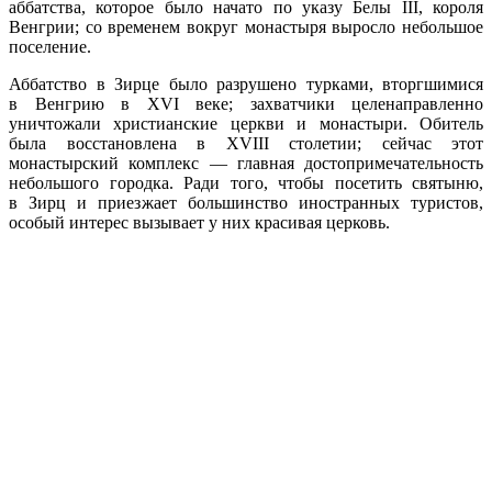
аббатства, которое было начато по указу Белы III, короля
Венгрии; со временем вокруг монастыря выросло небольшое
поселение.
Аббатство в Зирце было разрушено турками, вторгшимися
в Венгрию в XVI веке; захватчики целенаправленно
уничтожали христианские церкви и монастыри. Обитель
была восстановлена в XVIII столетии; сейчас этот
монастырский комплекс — главная достопримечательность
небольшого городка. Ради того, чтобы посетить святыню,
в Зирц и приезжает большинство иностранных туристов,
особый интерес вызывает у них красивая церковь.