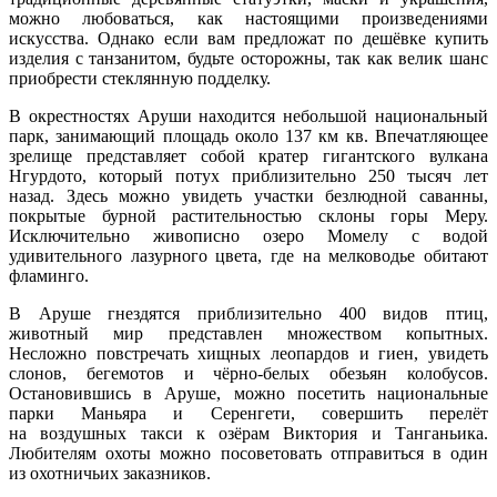
можно любоваться, как настоящими произведениями
искусства. Однако если вам предложат по дешёвке купить
изделия с танзанитом, будьте осторожны, так как велик шанс
приобрести стеклянную подделку.
В окрестностях Аруши находится небольшой национальный
парк, занимающий площадь около 137 км кв. Впечатляющее
зрелище представляет собой кратер гигантского вулкана
Нгурдото, который потух приблизительно 250 тысяч лет
назад. Здесь можно увидеть участки безлюдной саванны,
покрытые бурной растительностью склоны горы Меру.
Исключительно живописно озеро Момелу с водой
удивительного лазурного цвета, где на мелководье обитают
фламинго.
В Аруше гнездятся приблизительно 400 видов птиц,
животный мир представлен множеством копытных.
Несложно повстречать хищных леопардов и гиен, увидеть
слонов, бегемотов и чёрно-белых обезьян колобусов.
Остановившись в Аруше, можно посетить национальные
парки Маньяра и Серенгети, совершить перелёт
на воздушных такси к озёрам Виктория и Танганьика.
Любителям охоты можно посоветовать отправиться в один
из охотничьих заказников.