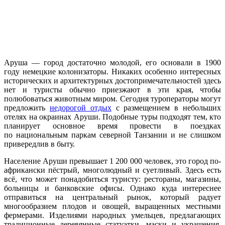
Аруша — город достаточно молодой, его основали в 1900
году немецкие колонизаторы. Никаких особенно интересных
исторических и архитектурных достопримечательностей здесь
нет и туристы обычно приезжают в эти края, чтобы
полюбоваться животным миром. Сегодня туроператоры могут
предложить
недорогой отдых
с размещением в небольших
отелях на окраинах Аруши. Подобные туры подходят тем, кто
планирует основное время провести в поездках
по национальным паркам северной Танзании и не слишком
привередлив в быту.
Население Аруши превышает 1 200 000 человек, это город по-
африкански пёстрый, многолюдный и суетливый. Здесь есть
всё, что может понадобиться туристу: рестораны, магазины,
больницы и банковские офисы. Однако куда интереснее
отправиться на центральный рынок, который радует
многообразием плодов и овощей, выращенных местными
фермерами. Изделиями народных умельцев, предлагающих
традиционные деревянные статуэтки, маски и украшения,