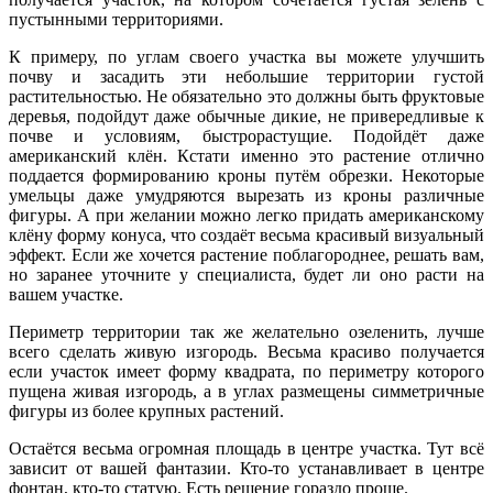
пустынными территориями.
К примеру, по углам своего участка вы можете улучшить
почву и засадить эти небольшие территории густой
растительностью. Не обязательно это должны быть фруктовые
деревья, подойдут даже обычные дикие, не привередливые к
почве и условиям, быстрорастущие. Подойдёт даже
американский клён. Кстати именно это растение отлично
поддается формированию кроны путём обрезки. Некоторые
умельцы даже умудряются вырезать из кроны различные
фигуры. А при желании можно легко придать американскому
клёну форму конуса, что создаёт весьма красивый визуальный
эффект. Если же хочется растение поблагороднее, решать вам,
но заранее уточните у специалиста, будет ли оно расти на
вашем участке.
Периметр территории так же желательно озеленить, лучше
всего сделать живую изгородь. Весьма красиво получается
если участок имеет форму квадрата, по периметру которого
пущена живая изгородь, а в углах размещены симметричные
фигуры из более крупных растений.
Остаётся весьма огромная площадь в центре участка. Тут всё
зависит от вашей фантазии. Кто-то устанавливает в центре
фонтан, кто-то статую. Есть решение гораздо проще.