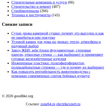
Строительные компании и услуги
(66)
Строительство и ремонт
(407)
Стройматериалы
(266)
Техника и инструменты
(143)
Свежие записи
Сухие дрова камерной сушки: почему это выгодно и как
не ошибиться при покупке
Угловой камин для дома на дровах: тепло, атмосфера и
разумный выбор
Завод ЖБИ: жби блоки фундаментные, стеновые
панели, откосные стенки — как выбирают и применяют
готовые железобетонные изделия
Инженерные пластики: полиэфирэфиркетон,
поликарбонатные стержни — где и почему их выбирают
Как повысить рентабельность животноводства с
помощью современных сортов бобовых культур
© 2026 goodlike.org
Ссылки:
zone64.ru
electrikexpert.ru