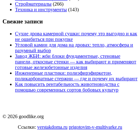
Стройматериалы
(266)
Техника и инструменты
(143)
Свежие записи
Сухие дрова камерной сушки: почему это выгодно и как
не ошибиться при покупке
Угловой камин для дома на дровах: тепло, атмосфера и
разумный выбор
Завод ЖБИ: жби блоки фундаментные, стеновые
панели, откосные стенки — как выбирают и применяют
готовые железобетонные изделия
Инженерные пластики: полиэфирэфиркетон,
поликарбонатные стержни — где и почему их выбирают
Как повысить рентабельность животноводства с
помощью современных сортов бобовых культур
© 2026 goodlike.org
Ссылки:
verstakdoma.ru
prigotovim-v-multivarke.ru