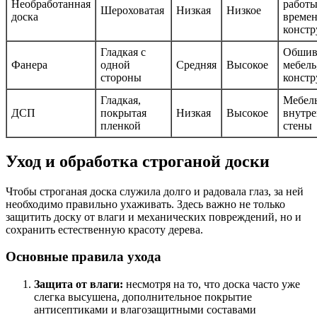
Необработанная
работы
Шероховатая
Низкая
Низкое
доска
време
конст
Гладкая с
Обшив
Фанера
одной
Средняя
Высокое
мебель
стороны
конст
Гладкая,
Мебель
ДСП
покрытая
Низкая
Высокое
внутр
пленкой
стены
Уход и обработка строганой доски
Чтобы строганая доска служила долго и радовала глаз, за ней
необходимо правильно ухаживать. Здесь важно не только
защитить доску от влаги и механических повреждений, но и
сохранить естественную красоту дерева.
Основные правила ухода
Защита от влаги:
несмотря на то, что доска часто уже
слегка высушена, дополнительное покрытие
антисептиками и влагозащитными составами