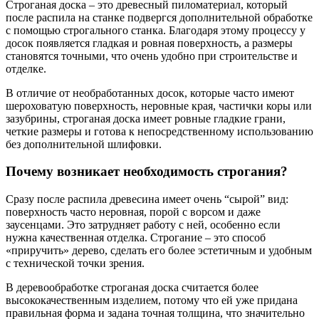
Строганая доска – это древесный пиломатериал, который
после распила на станке подвергся дополнительной обработке
с помощью строгального станка. Благодаря этому процессу у
досок появляется гладкая и ровная поверхность, а размеры
становятся точными, что очень удобно при строительстве и
отделке.
В отличие от необработанных досок, которые часто имеют
шероховатую поверхность, неровные края, частички коры или
зазубрины, строганая доска имеет ровные гладкие грани,
четкие размеры и готова к непосредственному использованию
без дополнительной шлифовки.
Почему возникает необходимость строгания?
Сразу после распила древесина имеет очень “сырой” вид:
поверхность часто неровная, порой с ворсом и даже
заусенцами. Это затрудняет работу с ней, особенно если
нужна качественная отделка. Строгание – это способ
«приручить» дерево, сделать его более эстетичным и удобным
с технической точки зрения.
В деревообработке строганая доска считается более
высококачественным изделием, потому что ей уже придана
правильная форма и задана точная толщина, что значительно