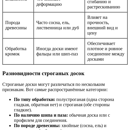
сгибанию и
деформацию
растрескиванию
Влияет на
Порода
Часто сосна, ель,
прочность,
древесины
лиственница или дуб
внешний вид и
цену
Обеспечивает
Обработка
Иногда доски имеют
плотное и ровное
кромок
фальцы или шип-паз
соединение между
досками
Разновидности строганых досок
Строганые доски могут различаться по нескольким
признакам. Вот самые распространённые категории:
По типу обработки:
полустроганая (одна сторона
гладкая, обратная нет) и строганая (обе стороны
гладкие).
По наличию шипа и паза:
обычная доска или с
профилем для соединения.
По породе древесины:
хвойные (сосна, ель) и