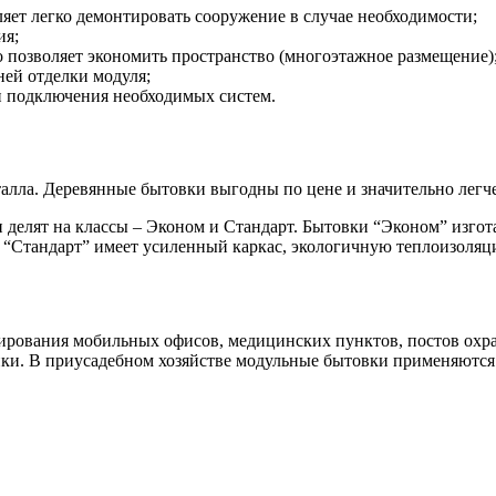
яет легко демонтировать сооружение в случае необходимости;
ия;
о позволяет экономить пространство (многоэтажное размещение)
ней отделки модуля;
и подключения необходимых систем.
алла. Деревянные бытовки выгодны по цене и значительно легче
и делят на классы – Эконом и Стандарт. Бытовки “Эконом” изг
“Стандарт” имеет усиленный каркас, экологичную теплоизоляц
рования мобильных офисов, медицинских пунктов, постов охр
ники. В приусадебном хозяйстве модульные бытовки применяются