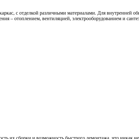
каркас, с отделкой различными материалами. Для внутренней о
ния – отоплением, вентиляцией, электрооборудованием и санте
ть их сборки и возможность быстрого демонтажа, что никак не 