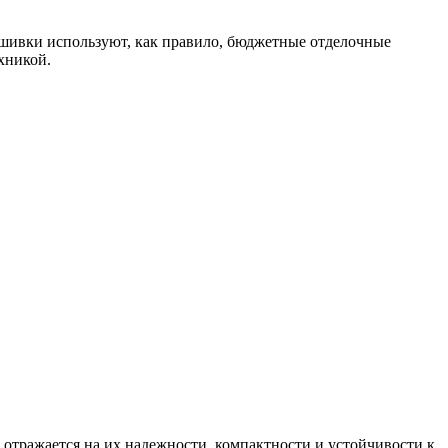
бшивки используют, как правило, бюджетные отделочные
хникой.
отражается на их надежности, компактности и устойчивости к