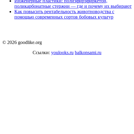
Инженерные пластики: полиэфирэфиркетон,
поликарбонатные стержни — где и почему их выбирают
Как повысить рентабельность животноводства с
помощью современных сортов бобовых культур
© 2026 goodlike.org
Ссылки:
youlooks.ru
balkonsami.ru