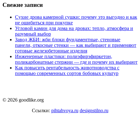
Свежие записи
Сухие дрова камерной сушки: почему это выгодно и как
не ошибиться при покупке
Угловой камин для дома на дровах: тепло, атмосфера и
разумный выбор
Завод ЖБИ: жби блоки фундаментные, стеновые
панели, откосные стенки — как выбирают и применяют
готовые железобетонные изделия
Инженерные пластики: полиэфирэфиркетон,
поликарбонатные стержни — где и почему их выбирают
Как повысить рентабельность животноводства с
помощью современных сортов бобовых культур
© 2026 goodlike.org
Ссылки:
pihtahvoya.ru
designstilno.ru