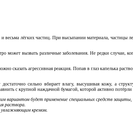
их и весьма лёгких частиц. При высыпании материала, частицы 
стро может вызвать различные заболевания. Не редки случаи, ко
ожно сказать агрессивная реакция. Попав в глаз капелька раство
 достаточно сильно вбирает влагу, высушивая кожу, а структу
авнить с крупной наждачной бумагой, которой активно потёрли
им вариантом будет применение специальных средств защиты, т
ия раствора.
ь увлажняющим кремом.