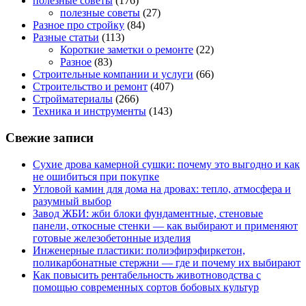
полезные советы
(176)
полезные советы
(27)
Разное про стройку
(84)
Разные статьи
(113)
Короткие заметки о ремонте
(22)
Разное
(83)
Строительные компании и услуги
(66)
Строительство и ремонт
(407)
Стройматериалы
(266)
Техника и инструменты
(143)
Свежие записи
Сухие дрова камерной сушки: почему это выгодно и как
не ошибиться при покупке
Угловой камин для дома на дровах: тепло, атмосфера и
разумный выбор
Завод ЖБИ: жби блоки фундаментные, стеновые
панели, откосные стенки — как выбирают и применяют
готовые железобетонные изделия
Инженерные пластики: полиэфирэфиркетон,
поликарбонатные стержни — где и почему их выбирают
Как повысить рентабельность животноводства с
помощью современных сортов бобовых культур