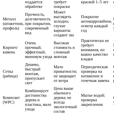
поддается
требует
краской 1–5 лет
обработке
покраски
Может
Прочность,
выглядеть
Покрытие
Металл
долговечность
холодно;
антикоррозийное,
(штакетник,
при покрытии,
глухие
осмотр каждый
профиль)
современный
варианты
год
вид
создают эхо
Практически не
Очень
Высокая
требует
Кирпич/
прочный,
стоимость и
внимания, но
камень
эффектный,
сложный
важно качество
минимум ухода
монтаж
кладки
Дешево,
Мало
Периодическая
быстрый
Сетка
приватности;
проверка на
монтаж,
(рабица)
не защищает
натяжение и
пропускает
от ветра
точечная замена
свет
Цена выше
Комбинирует
обычного
достоинства
Мытье водой;
Композит
дерева; не
дерева и
проверка
(WPC)
всегда
пластика, мало
закрепления
экологичный
ухода
состав