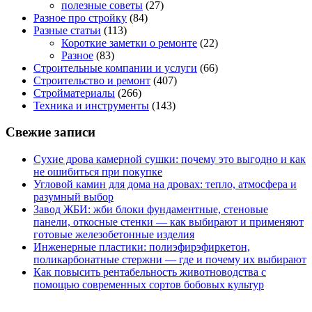
полезные советы
(27)
Разное про стройку
(84)
Разные статьи
(113)
Короткие заметки о ремонте
(22)
Разное
(83)
Строительные компании и услуги
(66)
Строительство и ремонт
(407)
Стройматериалы
(266)
Техника и инструменты
(143)
Свежие записи
Сухие дрова камерной сушки: почему это выгодно и как
не ошибиться при покупке
Угловой камин для дома на дровах: тепло, атмосфера и
разумный выбор
Завод ЖБИ: жби блоки фундаментные, стеновые
панели, откосные стенки — как выбирают и применяют
готовые железобетонные изделия
Инженерные пластики: полиэфирэфиркетон,
поликарбонатные стержни — где и почему их выбирают
Как повысить рентабельность животноводства с
помощью современных сортов бобовых культур