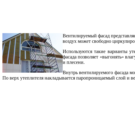
Вентилируемый фасад представляет
воздух может свободно циркулиро
Используются такие варианты ут
фасада позволяет «выгонять» влагу
и плесени.
Внутрь вентилируемого фасада мо
По верх утеплителя накладывается паропроницаемый слой и в