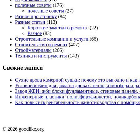
полезные советы
(176)
полезные советы
(27)
Разное про стройку
(84)
Разные статьи
(113)
Короткие заметки о ремонте
(22)
Разное
(83)
Строительные компании и услуги
(66)
Строительство и ремонт
(407)
Стройматериалы
(266)
Техника и инструменты
(143)
Свежие записи
Сухие дрова камерной сушки: почему это выгодно и как 
Угловой камин для дома на дровах: тепло, атмосфера и 
Завод ЖБИ: жби блоки фундаментные, стеновые панели,
Инженерные пластики: полиэфирэфиркетон, поликарбон
Как повысить рентабельность животноводства с помощью
© 2026 goodlike.org