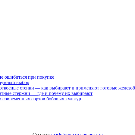
не ошибиться при покупке
разумный выбор
 откосные стенки — как выбирают и применяют готовые железо
атные стержни — где и почему их выбирают
 современных сортов бобовых культур
Ссылки:
masloforum.ru
youlooks.ru