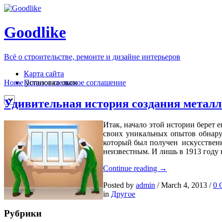
Goodlike
Всё о строительстве, ремонте и дизайне интерьеров
Карта сайта
Пользовательское соглашение
Home
установка окон
Удивительная история создания металл
Итак, начало этой истории берет
своих уникальных опытов обнару
который был получен искусственн
неизвестным. И лишь в 1913 год
Удивительная
Continue reading
→
история
Posted by
admin
/
March 4, 2013
/
0 
создания
in
Другое
металлопластиков
окна
Рубрики