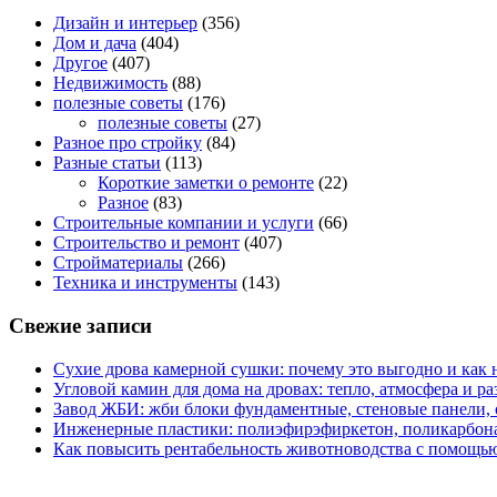
Дизайн и интерьер
(356)
Дом и дача
(404)
Другое
(407)
Недвижимость
(88)
полезные советы
(176)
полезные советы
(27)
Разное про стройку
(84)
Разные статьи
(113)
Короткие заметки о ремонте
(22)
Разное
(83)
Строительные компании и услуги
(66)
Строительство и ремонт
(407)
Стройматериалы
(266)
Техника и инструменты
(143)
Свежие записи
Сухие дрова камерной сушки: почему это выгодно и как 
Угловой камин для дома на дровах: тепло, атмосфера и 
Завод ЖБИ: жби блоки фундаментные, стеновые панели,
Инженерные пластики: полиэфирэфиркетон, поликарбон
Как повысить рентабельность животноводства с помощью