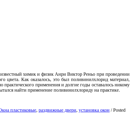
не известный химик и физик Анри Виктор Реньо при проведении
о цвета. Как оказалось, это был поливинилхлорид материал,
о практического применения и долгие годы оставалось никому
ытался найти применение поливинилхлориду на практике.
Окна пластиковые
,
раздвижные двери
,
установка окон
/
Posted