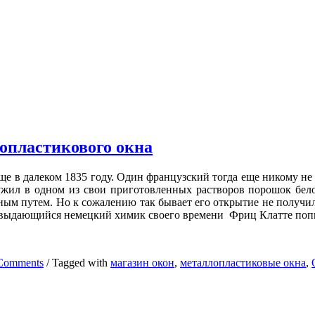
опластикового окна
 еще в далеком 1835 году. Один французский тогда еще никому 
жил в одном из свои приготовленных растворов порошок белог
ым путем. Но к сожалению так бывает его открытие не получил
у выдающийся немецкий химик своего времени Фриц Клатте поп
Comments
/
Tagged with
магазин окон
,
металлопластиковые окна
,
ого