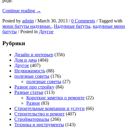
роде.
Детские
Continue reading
→
надувные
Posted by
admin
/
March 30, 2013
/
0 Comments
/
Tagged with
мини
мини батуты надувные.
,
Надувные батуты
,
надувные мини
батуты
батуты
/
Posted in
Другое
Рубрики
Дизайн и интерьер
(356)
Дом и дача
(404)
Другое
(407)
Недвижимость
(88)
полезные советы
(176)
полезные советы
(27)
Разное про стройку
(84)
Разные статьи
(113)
Короткие заметки о ремонте
(22)
Разное
(83)
Строительные компании и услуги
(66)
Строительство и ремонт
(407)
Стройматериалы
(266)
Техника и инструменты
(143)