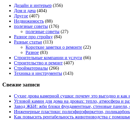
Дизайн и интерьер
(356)
Дом и дача
(404)
Другое
(407)
Недвижимость
(88)
полезные советы
(176)
полезные советы
(27)
Разное про стройку
(84)
Разные статьи
(113)
Короткие заметки о ремонте
(22)
Разное
(83)
Строительные компании и услуги
(66)
Строительство и ремонт
(407)
Стройматериалы
(266)
Техника и инструменты
(143)
Свежие записи
Сухие дрова камерной сушки: почему это выгодно и как 
Угловой камин для дома на дровах: тепло, атмосфера и 
Завод ЖБИ: жби блоки фундаментные, стеновые панели,
Инженерные пластики: полиэфирэфиркетон, поликарбон
Как повысить рентабельность животноводства с помощью