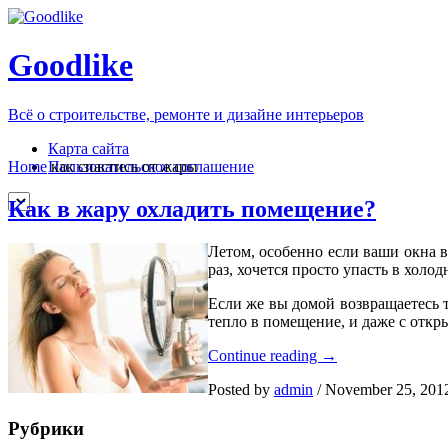
Goodlike
Всё о строительстве, ремонте и дизайне интерьеров
Карта сайта
Пользовательское соглашение
Home
как спастись от жары
Как в жару охладить помещение?
Летом, особенно если ваши окна в
раз, хочется просто упасть в холо
Если же вы домой возвращаетесь т
тепло в помещение, и даже с откр
Как
Continue reading
→
в
Posted by
admin
/
November 25, 201
жару
охладить
Рубрики
помещение?