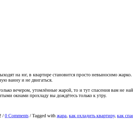
ыходят на юг, в квартире становится просто невыносимо жарко.
дную ванну и не двигаться.
олько вечером, утомлённые жарой, то и тут спасения вам не най
ытыми окнами прохладу вы дождётесь только к утру.
2
/
0 Comments
/
Tagged with
жара
,
как охладить квартиру
,
как спа