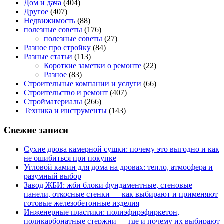
Дом и дача
(404)
Другое
(407)
Недвижимость
(88)
полезные советы
(176)
полезные советы
(27)
Разное про стройку
(84)
Разные статьи
(113)
Короткие заметки о ремонте
(22)
Разное
(83)
Строительные компании и услуги
(66)
Строительство и ремонт
(407)
Стройматериалы
(266)
Техника и инструменты
(143)
Свежие записи
Сухие дрова камерной сушки: почему это выгодно и как
не ошибиться при покупке
Угловой камин для дома на дровах: тепло, атмосфера и
разумный выбор
Завод ЖБИ: жби блоки фундаментные, стеновые
панели, откосные стенки — как выбирают и применяют
готовые железобетонные изделия
Инженерные пластики: полиэфирэфиркетон,
поликарбонатные стержни — где и почему их выбирают